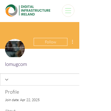
More actions
Follow
lomugcom
Profile
Join date: Apr 22, 2025
About