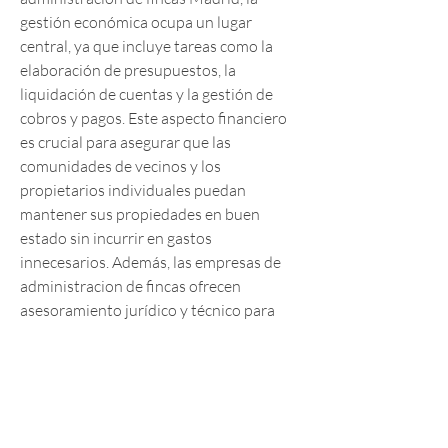
gestión económica ocupa un lugar 
central, ya que incluye tareas como la 
elaboración de presupuestos, la 
liquidación de cuentas y la gestión de 
cobros y pagos. Este aspecto financiero 
es crucial para asegurar que las 
comunidades de vecinos y los 
propietarios individuales puedan 
mantener sus propiedades en buen 
estado sin incurrir en gastos 
innecesarios. Además, las empresas de 
administracion de fincas ofrecen 
asesoramiento jurídico y técnico para 
resolver cualquier problema que pueda 
surgir, garantizando un servicio integral 
y personalizado que responde a las 
necesidades específicas de cada cliente. 
En lo concerniente a administracion de 