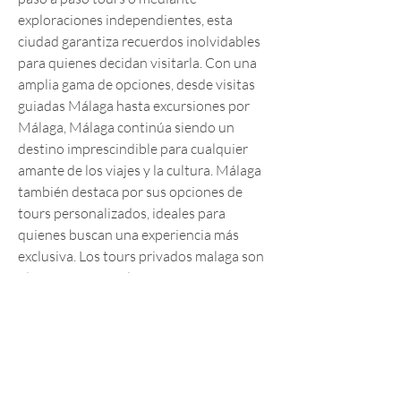
exploraciones independientes, esta 
ciudad garantiza recuerdos inolvidables 
para quienes decidan visitarla. Con una 
amplia gama de opciones, desde visitas 
guiadas Málaga hasta excursiones por 
Málaga, Málaga continúa siendo un 
destino imprescindible para cualquier 
amante de los viajes y la cultura. Málaga 
también destaca por sus opciones de 
tours personalizados, ideales para 
quienes buscan una experiencia más 
exclusiva. Los tours privados malaga son 
idóneos para familias o grupos que 
deseen explorar la ciudad a su propio 
ritmo, mientras que las visitas guiadas 
malaga ofrecen un enfoque detallado y 
educativo sobre los principales puntos 
de interés. +Info: 
tour gratis malaga