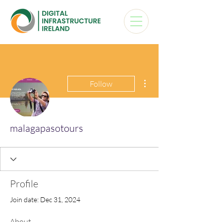
More actions
Follow
malagapasotours
Profile
Join date: Dec 31, 2024
About